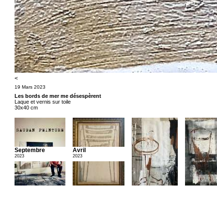
<
19 Mars 2023
Les bords de mer me désespèrent
Laque et vernis sur toile
30x40 cm
Septembre
Avril
2023
2023