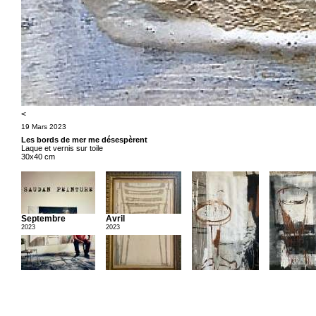
<
19 Mars 2023
Les bords de mer me désespèrent
Laque et vernis sur toile
30x40 cm
Septembre
Avril
2023
2023