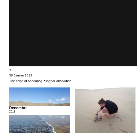
<
30 Janvier 2013
The edge of becoming. Sing for absolution.
Décembre
2013